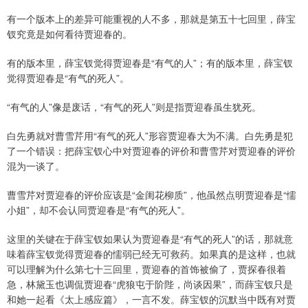
有一个版本上的差异可能重视的人不多，那就是第五十七回里，薛宝
钗究竟是如何看待贾迎春的。
有的版本里，薛宝钗觉得贾迎春是“有气的人”；有的版本里，薛宝钗
觉得贾迎春是“有气的死人”。
“有气的人”像是废话，“有气的死人”则是指贾迎春虽生犹死。
白先勇就对曹雪芹用“有气的死人”形容贾迎春大为不满。白先勇是犯
了一个错误：把薛宝钗心中对贾迎春的评价和曹雪芹对贾迎春的评价
混为一谈了。
曹雪芹对贾迎春的评价应该是“金闺花柳质”，他虽然点明贾迎春是“懦
小姐”，却不会认同贾迎春是“有气的死人”。
这里的关键在于薛宝钗如果认为贾迎春是“有气的死人”的话，那就意
味着薛宝钗觉得贾迎春的懦弱已经无可救药。如果真的是这样，也就
可以理解为什么第七十三回里，贾迎春的首饰被偷了，贾探春很着
急，林黛玉也调侃贾迎春“虎狼屯于阶陛，尚谈因果”，而薛宝钗只是
和她一起看《太上感应篇》，一言不发。薛宝钗的沉默当中既有对贾