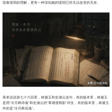
迎春懦弱的理解，更有一种深知她的懦弱已经无法改变的无奈。
再来说说第七十六回里，林黛玉和史湘云连句，有的版本里，林黛玉
是用“冷月葬诗魂”和史湘云的“寒塘渡鹤影”对仗，有的版本里，林黛玉
吟的是“冷月葬花魂”。