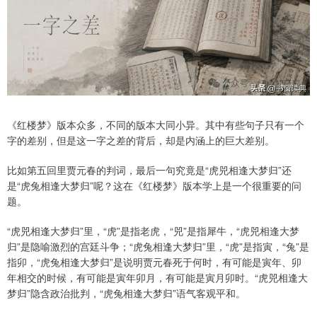
《红楼梦》版本众多，不同的版本大同小异。其中有些句子只有一个
字的差别，但是这一字之差的背后，却是内涵上的巨大差别。
比如第五回里贾元春的判词，最后一句究竟是“虎兕相逢大梦归”还
是“虎兔相逢大梦归”呢？这在《红楼梦》版本学上是一个很重要的问
题。
“虎兕相逢大梦归”里，“虎”是指老虎，“兕”是指犀牛，“虎兕相逢大梦
归”是隐喻激烈的宫廷斗争；“虎兔相逢大梦归”里，“虎”是指寅，“兔”是
指卯，“虎兔相逢大梦归”是说明贾元春死于何时，有可能是寅年、卯
年相交的时候，有可能是寅年卯月，有可能是寅月卯时。“虎兕相逢大
梦归”隐含政治批判，“虎兔相逢大梦归”语气客观平和。