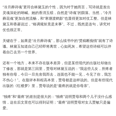
“冷月葬诗魂”更符合林黛玉的个性，因为对于她而言，写诗就是发出
灵魂深处的呐喊。她的香消玉殒，自然是“诗魂”的陨落。当然，“冷月
葬花魂”更加自然流畅，和“寒塘渡鹤影”也显得更加对仗工整。但是林
黛玉和香菱说过，“格调规矩竟是末事”。不过，既然是连句，讲究对
仗也很正常。
关键在于，如果是“冷月葬诗魂”，那么续书中的“焚稿断痴情”就有了诗
谶。林黛玉知道自己已经即将离世，心如死灰，希望这些诗稿可以伴
着自己去另一个世界。
还有一个地方，本来不存在版本差异，但是某些现代的出版社却做出
了修改，那就是第三回里，贾母对林黛玉说的：“我这些儿女，所疼者
独有你母，今日一旦先舍我而去，连面也不能一见，今见了你，我怎
不伤心！”。在脂评本和程高本里，贾母都是这样说的。但是有些现代
出版的《红楼梦》里，贾母说的是“最疼的就是你母亲”。
“独疼”和“最疼”的差别是很大的：“独疼”说明贾母和两个儿子没什么感
情，这在后文里也可以得到证明；“最疼”说明贾母对女儿贾敏只是偏
爱。