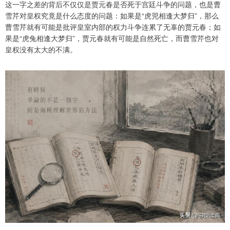
这一字之差的背后不仅仅是贾元春是否死于宫廷斗争的问题，也是曹
雪芹对皇权究竟是什么态度的问题：如果是“虎兕相逢大梦归”，那么
曹雪芹就有可能是批评皇室内部的权力斗争连累了无辜的贾元春；如
果是“虎兔相逢大梦归”，贾元春就有可能是自然死亡，而曹雪芹也对
皇权没有太大的不满。