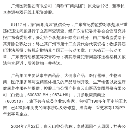
广州医药集团有限公司（简称“广药集团”）原党委书记、董事长
李楚源被双开线上配资炒股。
5月17日，据“南粤清风”微信公号，广东省纪委监委对李楚源严重
违纪违法问题进行了立案审查调查。经广东省纪委常委会会议研究并
报广东省委批准，决定给予李楚源开除党籍处分；由广东省监委给予
其开除公职处分；终止其广州市第十二次党代会代表资格；收缴其违
纪违法所得；按规定撤销其全国五一劳动奖章、广东省五一劳动奖
章、广东省劳动模范等荣誉称号；将其涉嫌犯罪问题移送检察机关依
法审查起诉，所涉财物一并移送。
广药集团主要从事中西药品、大健康产品、医疗器械、生物医
药、医疗服务等与医药整体相关的产品研制开发、生产销售以及医疗
健康养生服务的提供，控股上市公司广州白云山医药集团股份有限公
司（白云山，600332.SH；0874.HK），并参股康美药业
（600518），旗下共有成员企业30多家，包括已190多年历史的王老
吉，已420多年历史的陈李济以及敬修堂、潘高寿、采芝林等12家中
华老字号企业。
2024年7月22日，白云山曾公告称，李楚源因个人原因，辞去公