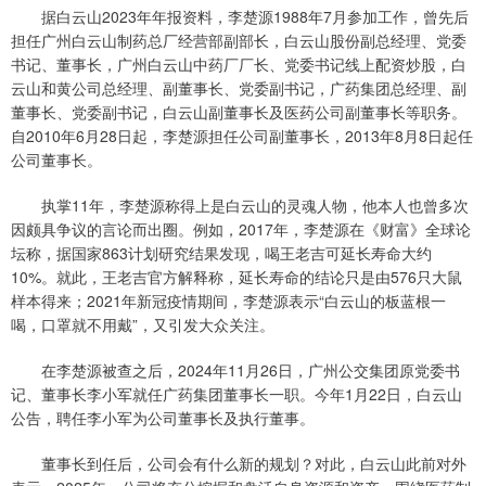
据白云山2023年年报资料，李楚源1988年7月参加工作，曾先后
担任广州白云山制药总厂经营部副部长，白云山股份副总经理、党委
书记、董事长，广州白云山中药厂厂长、党委书记线上配资炒股，白
云山和黄公司总经理、副董事长、党委副书记，广药集团总经理、副
董事长、党委副书记，白云山副董事长及医药公司副董事长等职务。
自2010年6月28日起，李楚源担任公司副董事长，2013年8月8日起任
公司董事长。
执掌11年，李楚源称得上是白云山的灵魂人物，他本人也曾多次
因颇具争议的言论而出圈。例如，2017年，李楚源在《财富》全球论
坛称，据国家863计划研究结果发现，喝王老吉可延长寿命大约
10%。就此，王老吉官方解释称，延长寿命的结论只是由576只大鼠
样本得来；2021年新冠疫情期间，李楚源表示“白云山的板蓝根一
喝，口罩就不用戴”，又引发大众关注。
在李楚源被查之后，2024年11月26日，广州公交集团原党委书
记、董事长李小军就任广药集团董事长一职。今年1月22日，白云山
公告，聘任李小军为公司董事长及执行董事。
董事长到任后，公司会有什么新的规划？对此，白云山此前对外